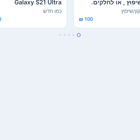
יפוץ , או לחלקים.
Galaxy S21 Ultra
בד צריך ס...
(12/256GB) חדש, היה ב...
ון/שיפוץ
כמו חדש
₪
100 ₪