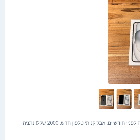
אייפון 15 128 גיגה כבל USB-C כלול קיבולת סוללה: 98%🔋 נקנה לפניי חודשיים. אבל קניתי טלפון חדש. 2000 שקל! נתניה