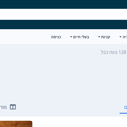
יה
קניות
בעלי חיים
כניסה
ם
מודע