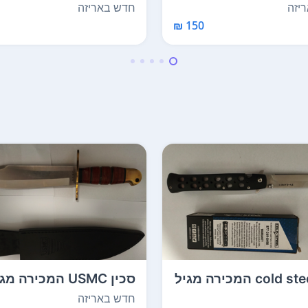
 ...
לתלייה על הצוואר 150 ...
יזה
חדש באריזה
150 ₪
סכין cold steel המכירה מגיל
ומעלה בהצגת תעו...
חדש באריזה