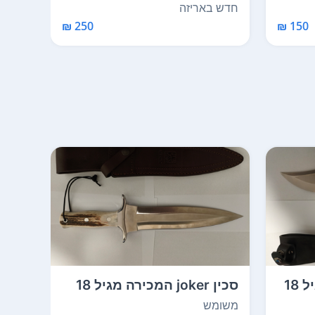
חדשה בקופסא למכירה ...
על ה
חדש באריזה
חדש 
250 ₪
150 ₪
סכין USMC המכירה מגיל 18
סכין joker המכירה מגיל 18
ומעלה הבצגת תע...
ומעל
משומש
משומ