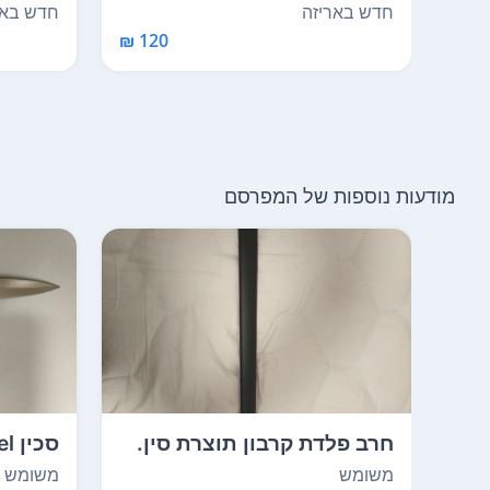
תפסן שטרות סכין ח...
שרשרת SOG - מקורי
חדש באריזה
חדש באר
120 ₪
מודעות נוספות של המפרסם
חרב פלדת קרבון תוצרת סין.
המכירה מגיל 18...
18 ומעלה בהצ...
משומש
משומש