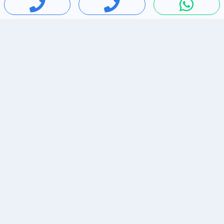
חיפושים פופולריים
ירידות מחירים
דירות להשכרה בתל אביב
סלולרי יד 2
מאזדה 3
ריהוט יד 2
אופניים יד 2
כלי נגינה יד 2