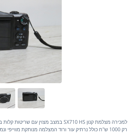
למכירה מצלמת קנון SX710 HS במצב מצוין
רק 1000 ש"ח כולל נרתיק עור ורוד המצלמה מנותקת מווייפי ונמצאת בביתר יש אפשרות לירושלים