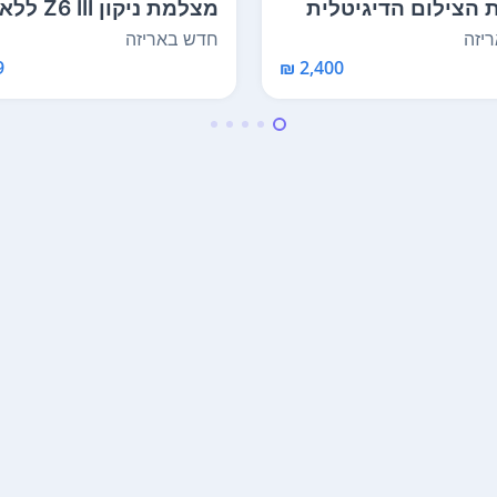
הצילום הדיגיטלית
מצלמת ניקון Z6 III ללא
Canon PowerSho
מראה חיישן CMOS ...
יזה
חדש באריזה
₪
2,400 ₪