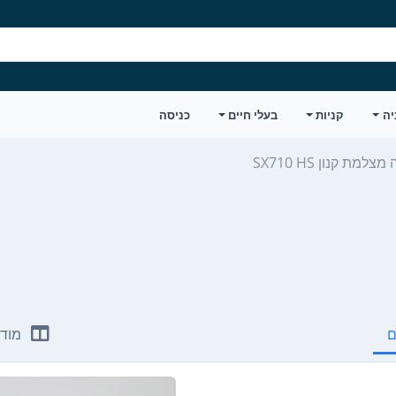
יה
קניות
בעלי חיים
כניסה
למת קנון SX710 HS
ם
מודע