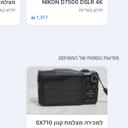
NIKON D7500 DSLR 4K
מצלמת 
t G...
VIDEO 20.9MP CAMER
חדש באריזה
חדש באר
1,317 ₪
מודעות נוספות של המפרסם
למכירה מצלמת קנון SX710