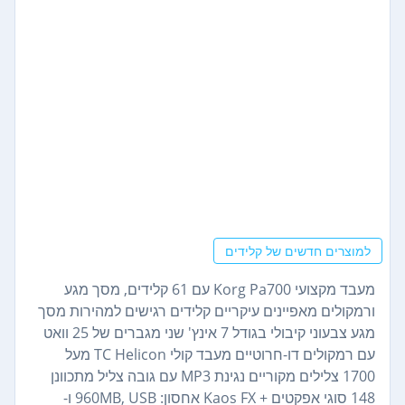
למוצרים חדשים של קלידים
מעבד מקצועי Korg Pa700 עם 61 קלידים, מסך מגע
ורמקולים מאפיינים עיקריים קלידים רגישים למהירות מסך
מגע צבעוני קיבולי בגודל 7 אינץ' שני מגברים של 25 וואט
עם רמקולים דו-חרוטיים מעבד קולי TC Helicon מעל
1700 צלילים מקוריים נגינת MP3 עם גובה צליל מתכוונן
148 סוגי אפקטים + Kaos FX אחסון: 960MB, USB ו-