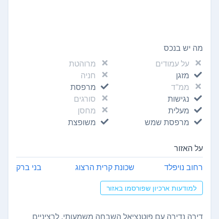
מה יש בנכס
על עמודים
מרוהטת
מזגן
חניה
ממ"ד
מרפסת
נגישות
סורגים
מעלית
מחסן
מרפסת שמש
משופצת
על האזור
רחוב נויפלד
שכונת קרית הרצוג
בני ברק
למודעות ארכיון שפורסמו באזור
דירה נדירה עם פוטנציאל השבחה משמעותי. לרציניים