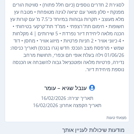
לסגירת 2 חדרים נוספים (כיום חלל פתוח) • סוויטת הורים
מפנקת • סלון מואר עם יציאה לגינה מטופחת • מטבח עץ
מלא מעוצב • תקרות גבוהות במיוחד כ־7.5 מ’ עם קורות עץ
חשופות • חימום תת־רצפתי • ממ"ד תת־קרקעי בטיחותי •
הכנה מלאה ליחידת דיור נפרדת • 5 שירותים | 4 מקלחות
• 4 כיווני אוויר • 2 חניות פרטיות • מיזוג אוויר • מחסן • דוד
שמש • מרפסת מצב הנכס: חדש (גרו בנכס) תאריך כניסה:
01/06/26 וילה בעלת אופי חם וכפרי, תחושת מרחב
נדירה, פרטיות מלאה ופוטנציאל גבוה להשבחה או הכנסה
נוספת מיחידת דיור.
ענבל שגיא – עומר
תאריך יצירה: 16/02/2026
תאריך הקפצה אחרון: 16/02/2026
מצאתי טעות
מודעות שיכולות לעניין אותך