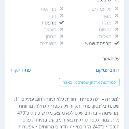
על עמודים
מרוהטת
מזגן
חניה
ממ"ד
מרפסת
נגישות
סורגים
מעלית
מחסן
מרפסת שמש
משופצת
על האזור
רחוב עמיקם
פתח תקווה
למודעות ארכיון שפורסמו באזור
למכירה – וילה כפרית ייחודית ללא תיווך רחוב עמיקם 11,
שכונת בלינסון, פתח תקווה וילה כפרית גדולה, מרווחת
ומרשימה – ברחוב שקט ללא מוצא, מגרש פינתי כ־470
מ"ר, צמוד לכפר סירקין ובאזור מבוקש במיוחד. פרטי
הנכס: • כ־240 מ"ר בנוי • 7 חדרים מרווחים • אפשרות