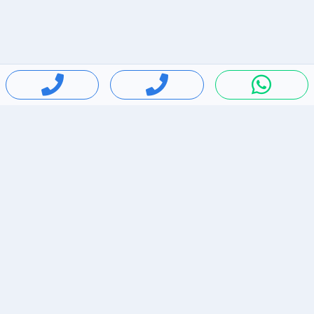
חיפושים פופולריים
ירידות מחירים
דירות להשכרה בתל אביב
סלולרי יד 2
מאזדה 3