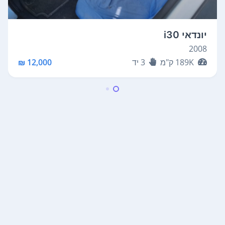
יונדאי i30
2008
189K
ק"מ
3
יד
12,000 ₪