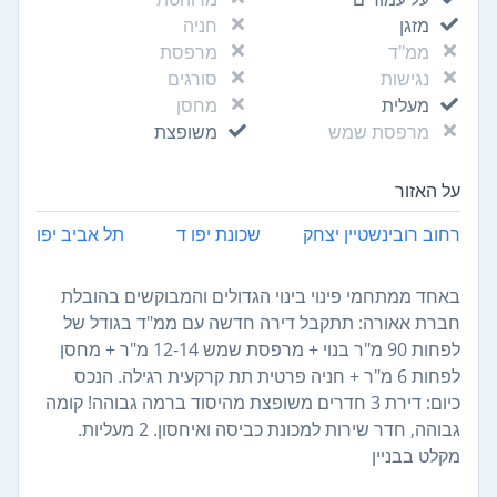
מזגן
חניה
ממ"ד
מרפסת
נגישות
סורגים
מעלית
מחסן
מרפסת שמש
משופצת
על האזור
רחוב רובינשטיין יצחק
שכונת יפו ד
תל אביב יפו
באחד ממתחמי פינוי בינוי הגדולים והמבוקשים בהובלת
חברת אאורה: תתקבל דירה חדשה עם ממ"ד בגודל של
לפחות 90 מ"ר בנוי + מרפסת שמש 12-14 מ"ר + מחסן
לפחות 6 מ"ר + חניה פרטית תת קרקעית רגילה. הנכס
כיום: דירת 3 חדרים משופצת מהיסוד ברמה גבוהה! קומה
גבוהה, חדר שירות למכונת כביסה ואיחסון. 2 מעליות.
מקלט בבניין