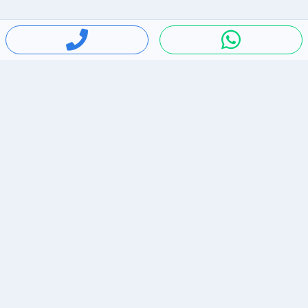
חיפושים פופולריים
ירידות מחירים
דירות להשכרה בתל אביב
סלולרי יד 2
מאזדה 3
ריהוט יד 2