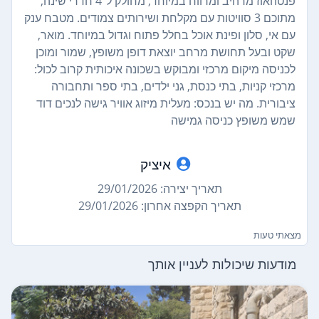
פנטהאוז מרהיב ומרווח במיוחד, מחולק ל־4 חדרי שינה,
מתוכם 3 סוויטות עם מקלחת ושירותים צמודים. מטבח ענק
עם אי, סלון ופינת אוכל בחלל פתוח וגדול במיוחד. מואר,
שקט ובעל תחושת מרחב יוצאת דופן משופץ, שמור ומוכן
לכניסה מיקום מרכזי ומבוקש בשכונה איכותית קרוב לכול:
מרכזי קניות, בתי כנסת, גני ילדים, בתי ספר ותחבורה
ציבורית. מה יש בנכס: מעלית מיזוג אוויר גישה לנכים דוד
שמש משופץ כניסה גמישה
איציק
תאריך יצירה: 29/01/2026
תאריך הקפצה אחרון: 29/01/2026
מצאתי טעות
מודעות שיכולות לעניין אותך