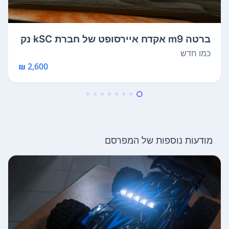
ברטה m9 אקדח איירסופט של חברת kSC נק
נה ל...
כמו חדש
2,600 ₪
מודעות נוספות של המפרסם