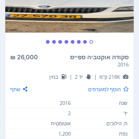
סקודה אוקטביה ספייס
26,000 ₪
2016
218K ק"מ
|
יד 2
|
בנזין
הוסף למועדפים
שתף
שנה
2016
יד
2
ת. הילוכים
אוטומטית
נפח
1,200