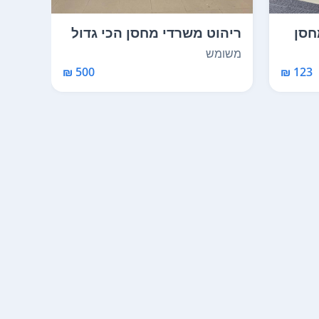
חסן
ריהוט משרדי מחסן הכי גדול
ריהו
בארץ לפרטים נו...
בארץ
משומש
כמו 
500 ₪
123 ₪