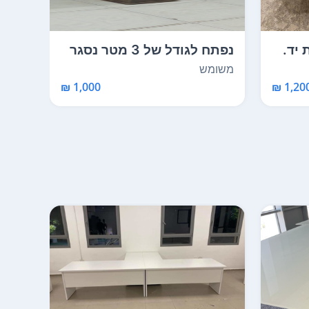
 יד.
נפתח לגודל של 3 מטר נסגר
שולח
למטר שולחן נח ב...
כמו 
משומש
1,000 ₪
1,200 