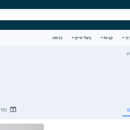
יה
קניות
בעלי חיים
כניסה
ש
ם
מודע