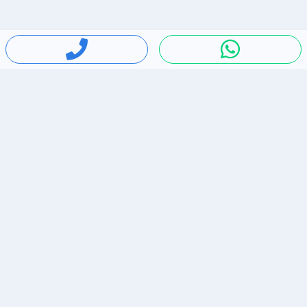
חיפושים פופולריים
ירידות מחירים
דירות להשכרה בתל אביב
סלולרי יד 2
מאזדה 3
ריהוט יד 2