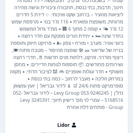
קונה!! 📍 בשכונת כפר גנים ב׳ המבוקשת – ליד מוסדות
חינוך, תרבות, בתי כנסת, תחבורה ציבורית וגישה מהירה
ליציאות מהעיר – ברחוב שקט ואיכותי. ✨ דירת 5 חדרים
מרווחת, משופצת ומוארת ▪️ 116 מ'ר בנוי ▪️ מרפסת שמש
12 מ'ר 🌤️ ▪️ קומה 2 מתוך 6 🏢 ▪️ ממ'ד גדול המשמש
כחדר שינה 🛏️ ▪️ יחידת הורים מפנקת עם חדר רחצה ▪️
כיווני אוויר: מערב • מזרח • צפון 🌬️ ▪️ פרויקט חיזוק ותוספת
בנייה של שדיאור 🧱 🛠️ שופצה מהיסוד – מטבח פתוח 🍽️,
ריצוף מודרני, פרקט, דלתות פנים חדשות 🚪, חדרי רחצה
ושירותים מחודשים. 📦 תוספות לנוחות הדיירים: ▪️ מחסן
משותף ▪️ חדר עגלות ואופניים 🚲 🕍 לציבור הדתי: ▪️ מקווה
במרחק הליכה ▪️ מעבר לרחוב – כמה בתי כנסת ▪️
סופרמרקט פתוח 24/6 🛒 📱 לידור גבריאל | יועץ ומשווק
נדל'ן | Levy Group 053-9246245 – לידור גבריאל 052-
5168516 – עמרי לוי מס' רישיון תיווך: 3245391 Levy
Group - פותחים דלת אחרת
Lidor