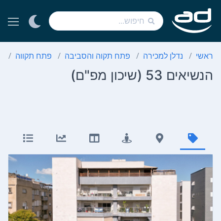
ראשי
נדלן למכירה
פתח תקוה והסביבה
פתח תקווה
ש
הנשיאים 53 (שיכון מפ"ם)