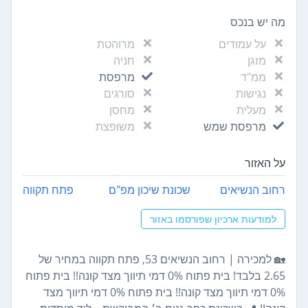
מה יש בנכס
על עמודים
מרוהטת
מזגן
חניה
ממ"ד
מרפסת
נגישות
סורגים
מעלית
מחסן
מרפסת שמש
משופצת
על האזור
רחוב הנשיאים
שכונת שיכון מפ"ם
פתח תקווה
למודעות ארכיון שפורסמו באזור
🏡 למכירה | רחוב הנשיאים 53, פתח תקווה במחיר של
2.65 בלבד! בית פתוח 0% דמי תיווך מצד קונה!! בית פתוח
0% דמי תיווך מצד קונה!! בית פתוח 0% דמי תיווך מצד