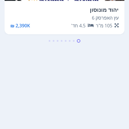
יהוד מונוסון
עץ האפרסק 6
105
מ"ר
4.5
חד'
2,390K ₪