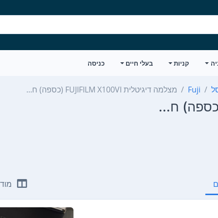
יה
קניות
בעלי חיים
כניסה
Fuji
מצלמה דיגיטלית FUJIFILM X100VI (כספה) ח...
ם
מודע