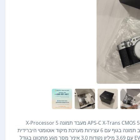
מצלמה דיגיטלית FUJIFILM X100VI (כספה) חיישן APS-C X-Trans CMOS 5 HR 40.2MP מעבד תמונה X-Processor 5
עדשת Fujinon 23 מ"מ f/2 מקבילה ל-Full Frame 35 מ"מ ייצוב תמונה בגוף עם 6 עצירות מערכת מיקוד אוטומטי היברידית
חכמה עם 425 נקודות חיפוש OVF היברידי פי 0.66 עם EVF OLED עם 3.69 מיליון נקודות 3.0 אינץ' מסך מגע מתכוונן בגודל