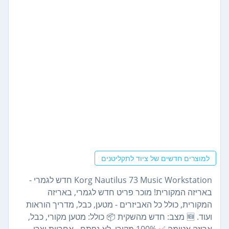
למוצרים חדשים של ציוד לתקליטנים
Korg Nautilus 73 Music Workstation חדש לגמרי -
באריזה המקורית! מוכר פריט חדש לגמרי, באריזה
המקורית, כולל כל האביזרים - מטען, כבל, מדריך הוראות
ועוד. 🆕 מצב: חדש מהשקית 📦 כולל: מטען מקורי, כבל,
אריזה אטומה ✅ 100% מקורי, לא נפתח - אחריות יצרן