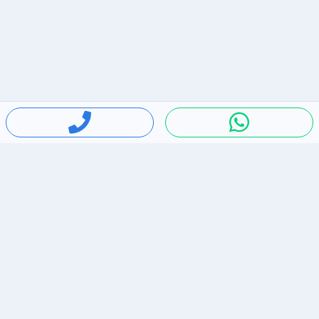
חיפושים פופולריים
ירידות מחירים
דירות להשכרה בתל אביב
סלולרי יד 2