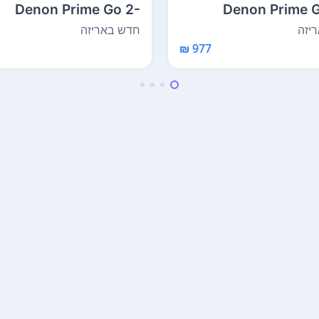
Denon Prime Go 2-
Denon Prime 
hannel Rechargeable
Channel Rechargeab
יזה
חדש באריזה
Sm...
977 ₪