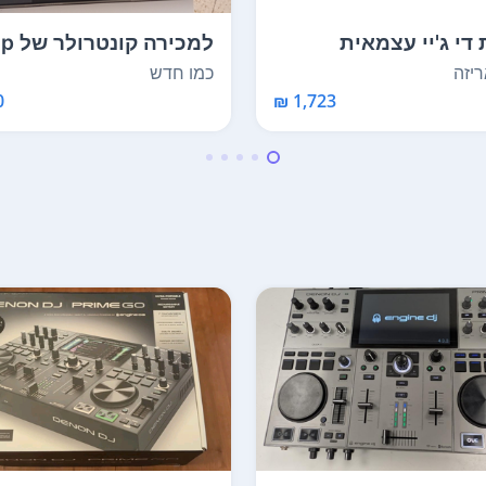
די ג'יי עצמאית
למכירה
Gemini  חדש...
דגם 8 mixon pr...
יזה
כמו חדש
₪
1,723 ₪