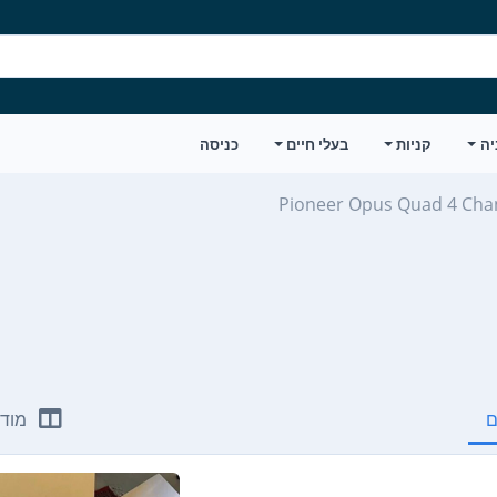
יה
קניות
בעלי חיים
כניסה
Pioneer Opus Quad 4 Cha
ם
מודע