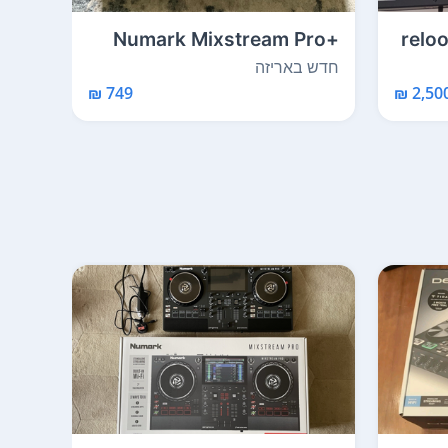
 קונטרולר של reloop
Numark Mixstream Pro+
e ...
2-Channel Standalo...
חדש באריזה
חדש 
749 ₪
2,500 