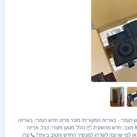
Pioneer Opus-Quad 4-Channel All-in-One DJ חדש לגמרי - באריזה המקורית! מוכר פריט חדש לגמרי, באריזה
המקורית, כולל כל האביזרים - מטען, כבל, מדריך הוראות ועוד. 🆕 מצב: חדש מהשקית 📦 כולל: מטען מקורי, כבל, אריזה
 כמתנה או למי שרוצה לשדרג למכשיר החדש והטוב ביותר! 📞 צרו