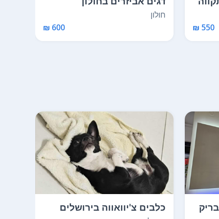
קווה
דגים אביזרים בחולון
תוכי
בירכ
חולון
ירכא
600 ₪
550 ₪
בריק
כלבים צ'יוואווה בירושלים
שולח
חדש ג