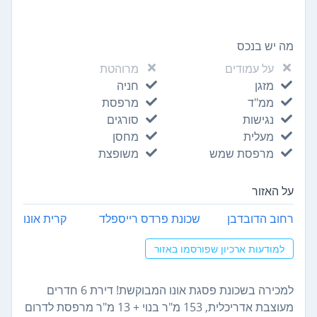
מה יש בנכס
על עמודים
מרוהטת
מזגן
חניה
ממ"ד
מרפסת
נגישות
סורגים
מעלית
מחסן
מרפסת שמש
משופצת
על האזור
רחוב הדובדבן
שכונת פרדס רייספלד
קרית אונו
למודעות ארכיון שפורסמו באזור
למכירה בשכונת פסגת אונו המבוקשת! דירת 6 חדרים
מעוצבת אדריכלית, 153 מ"ר בנוי + 13 מ"ר מרפסת לדרום