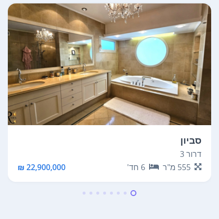
סביון
דרור 3
555
מ"ר
6
חד'
22,900,000 ₪