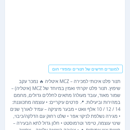
למוצרים חדשים של תנורים ומפזרי חום
תנור פלט איכותי למכירה – MCZ איטליה 🔥 נמכר עקב
שיפוץ. תנור פלט יוקרתי ואמין במיוחד של MCZ (איטליה) –
שמור מאוד, עובד מעולה! מתאים לחללים גדולים, מחמם
במהירות וביעילות. 📍 פרטים עיקריים: • עוצמה מתכווננת:
‎10 / 12 / 14 אלף וואט • מבער מיציקה – עמיד לאורך שנים
• מגירה נשלפת לניקוי אפר • שלט רחוק עם הדלקה/כיבוי,
שינוי עוצמה, טיימר וטרמוסטט • חלון גדול לתא הבעירה –
חוויית אש אמיתית 🔥 • ארובה ביציאה עליונה – אפשר