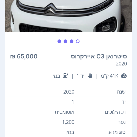
סיטרואן C3 איירקרוס
65,000 ₪
2020
41K ק"מ
|
יד 1
|
בנזין
שנה
2020
יד
1
ת. הילוכים
אוטומטית
נפח
1,200
סוג מנוע
בנזין