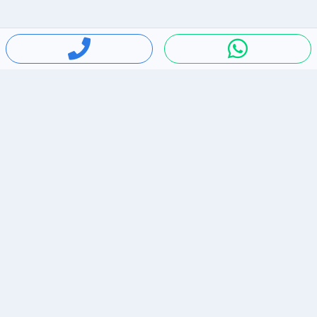
חיפושים פופולריים
ירידות מחירים
דירות להשכרה בתל אביב
סלולרי יד 2
מאזדה 3
ריהוט יד 2