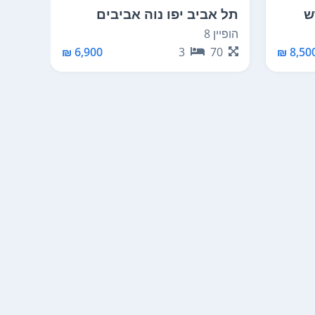
ש
תל אביב יפו נוה אביבים
תל א
החלק
הופיין 8
רציף ה
6,900 ₪
3
70
80
8,500 