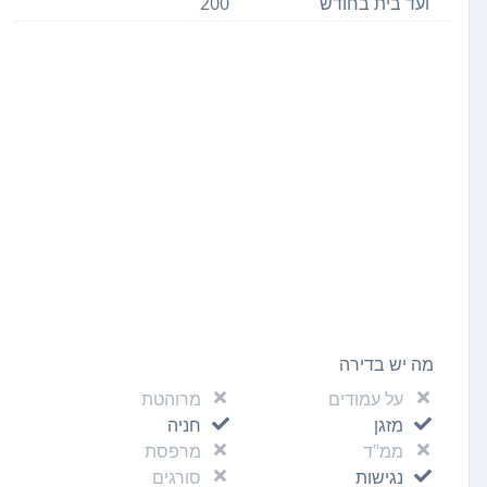
ועד בית בחודש
200
מה יש בדירה
על עמודים
מרוהטת
מזגן
חניה
ממ"ד
מרפסת
נגישות
סורגים