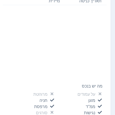
תאריך כניסה
מיידית
מה יש בנכס
על עמודים
מרוהטת
מזגן
חניה
ממ"ד
מרפסת
נגישות
סורגים