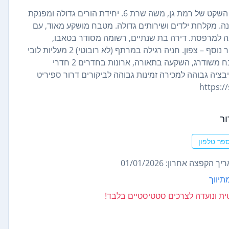
דירת 4 חדרים, 82 מ"ר בבניין בוטיק (קבלן קבוצת עופר) במרכז השקט של רמת גן, משה שרת 6. יחידת הורים גדולה ומפנקת
קלחת גדולים. 2 חדרי ילדים . סה"כ 3 חדרי שינה. מקלחת ילדים ושירותים גדולה. מטבח מושקע מאוד, עם
יאה למרפסת. דירה בת שנתיים, רשומה מסודר בטאבו,
מושקעת מאוד, קומה 8 מ 9 המרפסת פונה מערבה לים, כיוון אויר נוסף – צפון. חניה רגילה במרתף (לא רובוטי) 2 מעליות לובי
מפואר עם חדר תרבות ומחסנים משותפים בקומת הקרקע מטבח משודרג, השקעה בתאורה, ארונות בחדרים 2 חדרי
ר הורים מחיר מבוקש מעודכן: 3.390,000 – מוטיבציה גבוהה למכירה זמינות גבוהה לביקורים דרור ספיריט
ר
פר טלפון
ך הקפצה אחרון: 01/01/2026
תיווך
נטית ונועדה לצרכים סטטיסטיים בלבד!