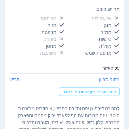
מה יש בנכס
על עמודים
מרוהטת
מזגן
חניה
ממ"ד
מרפסת
נגישות
סורגים
מעלית
מחסן
מרפסת שמש
משופצת
על האזור
רחוב סביון
חריש
למודעות ארכיון שפורסמו באזור
למכירה דירת גן יפה ונדירה בחריש, 3 חדרים מתוכננת
היטב, גינה מרוכזת עם נוף לפארק ירוק מהמם והפארק
המרכזי, סלון גדול, פינת אוכל ייעודית, מטבח וחדרים