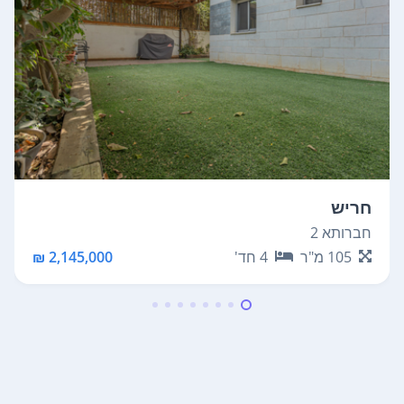
חריש
חברותא 2
105
מ"ר
4
חד'
2,145,000 ₪