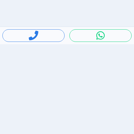
חיפושים פופולריים
ירידות מחירים
דירות להשכרה בתל אביב
סלולרי יד 2
מאזדה 3