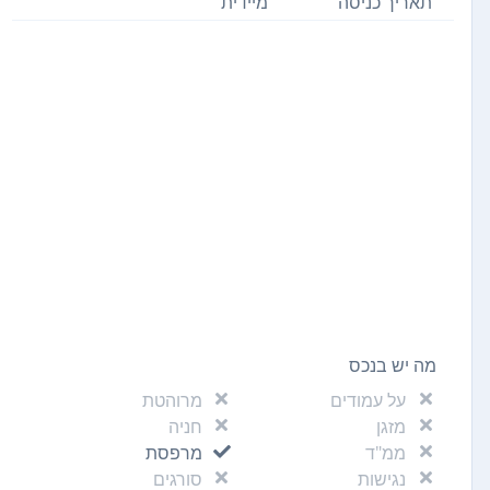
תאריך כניסה
מיידית
מה יש בנכס
על עמודים
מרוהטת
מזגן
חניה
ממ"ד
מרפסת
נגישות
סורגים