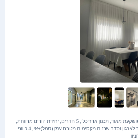
בבניין בוטיק עם 10 דיירים דירה 135 מטר +15 מרפסת סוכה, מושקעת מאוד, תכנון אדריכלי, 5 חדרים, יחידת הורים מרווחת,
מיזוג סלון (תדיראן),מזגן בכל חדר, תריסים חשמלים נוחה וכיפית לארגון וסדר שכנים מקסימים מטבח ענק (סמל)+אי, 4 כיווני