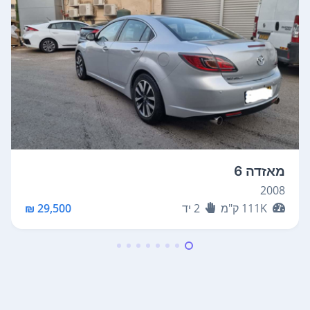
מאזדה 6
2008
111K
ק"מ
2
יד
29,500 ₪