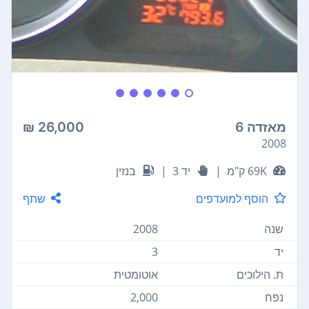
מאזדה 6
26,000 ₪
2008
69K ק"מ
|
יד 3
|
בנזין
הוסף למועדפים
שתף
שנה
2008
יד
3
ת. הילוכים
אוטומטית
נפח
2,000