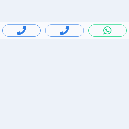
חיפושים פופולריים
ירידות מחירים
דירות להשכרה בתל אביב
סלולרי יד 2
מאזדה 3