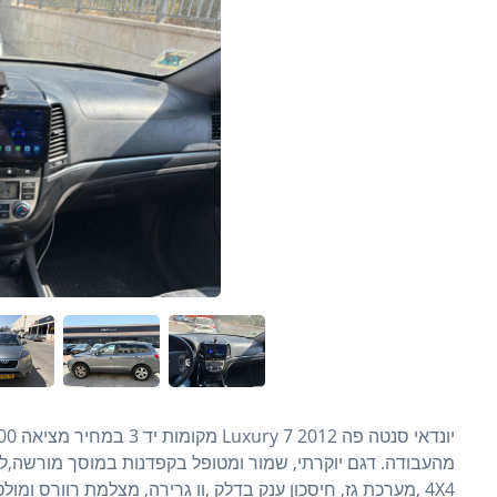
4X4 ,מערכת גז, חיסכון ענק בדלק ,וו גרירה, מצלמת רוורס ו