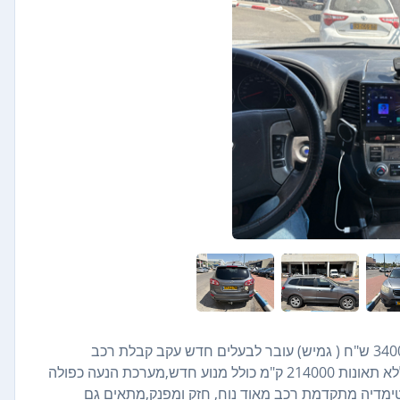
יונדאי סנטה פה 2012 Luxury 7 מקומות יד 3 במחיר מציאה 34000 ש"ח ( גמיש) עובר לבעלים חדש עקב קבלת רכב
מהעבודה. דגם יוקרתי, שמור ומטופל בקפדנות במוסך מורשה,ללא תאונות 214000 ק"מ כולל מנוע חדש,מערכת הנעה כפולה
מולטימדיה מתקדמת רכב מאוד נוח, חזק ומפנק,מתאים גם