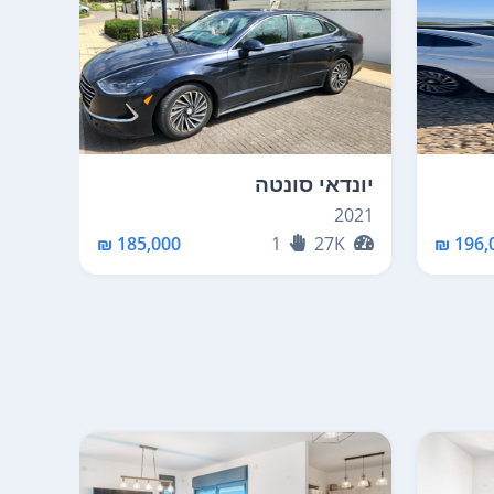
יונדאי סונטה
יונד
2021
2021
K
185,000 ₪
1
27K
196,0