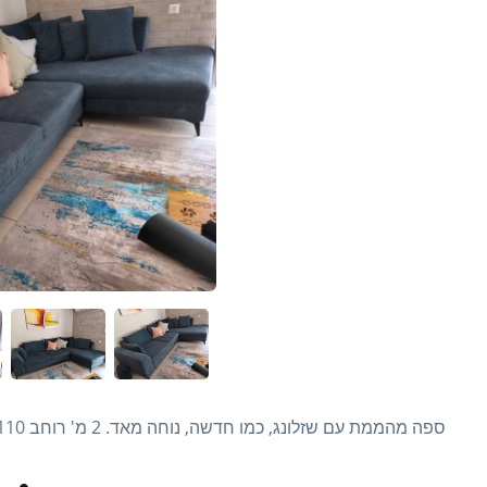
ספה מהממת עם שזלונג, כמו חדשה, נוחה מאד. 2 מ' רוחב 110 מ' עומק, בצבע ג'ינס