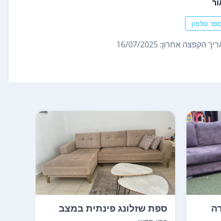
ור
פר טלפון
ך הקפצה אחרון: 16/07/2025
ה
ספת שזלונג פינתית במצב
במצב
מעולה. נוחה ומעוצ...
au d Ax