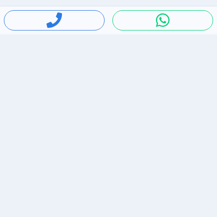
חיפושים פופולריים
ירידות מחירים
דירות להשכרה בתל אביב
סלולרי יד 2
מאזדה 3
ריהוט יד 2
אופניים יד 2