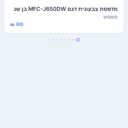
מדפסת צבעונית דגם MFC-J650DW בן שנ
תיים ...
משומש
300 ₪