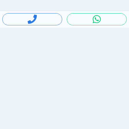
חיפושים פופולריים
ירידות מחירים
דירות להשכרה בתל אביב
סלולרי יד 2
מאזדה 3
ריהוט יד 2