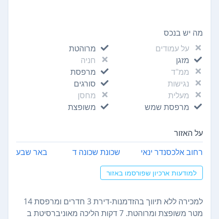
מה יש בנכס
על עמודים
מרוהטת
מזגן
חניה
ממ"ד
מרפסת
נגישות
סורגים
מעלית
מחסן
מרפסת שמש
משופצת
על האזור
רחוב אלכסנדר ינאי
שכונת שכונה ד
באר שבע
למודעות ארכיון שפורסמו באזור
למכירה ללא תיווך בהזדמנות-דירת 3 חדרים ומרפסת 14
מטר משופצת ומרוהטת. 7 דקות הליכה מאוניברסיטת ב