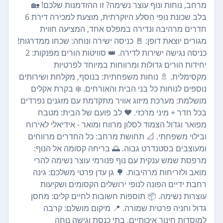
מרחב, נוחות ונוף עוצר נשימה? זו ההזדמנות שלכם! 🏡
בלב שכונת נופי הסלע היוקרתית, מוצעת למכירה דירת 6
חדרים מרהיבה ונדירה במפלס אחד, המציעה חווית
מגורים יוצאת דופן: 🚪 כניסה ישירה ונוחה: שכחו ממדרגות!
כניסה נגישה ישירות לדירה. 👑 סוויטות הורים מפנקות: 2
יחידות הורים גדולות ומרווחות במיוחד לפרטיות
מקסימלית. 🚿 נוחות משפחתית: בנוסף, מקלחת ושירותים
נוספים לנוחות כל בני הבית והאורחים. ❄️ בקרת אקלים
מושלמת: מערכת מיזוג אוויר מתקדמת עם מזגנים נפרדים
בכל חדר + מיני מרכזי. ❤️ לב פועם של הבית: מטבח
מפואר וגדול הצמוד לסלון מרווח ומואר - אידיאלי לאירוח
ובילוי משפחתי. 📐 תחושת מרחב: כל החדרים מרווחים
ומעוצבים בסטנדרט גבוה. 🌅 בריחה קסומה אל הנוף:
מרפסת שמש ענקית עם נוף פנורמי עוצר נשימה להרי
מואב ולזריחות מרהיבות. 🌳 גן עדן פרטי משלכם: גינה
רחבת ידיים הפונה לנופי ירושלים הקסומים ושקיעות
עוצרות נשימה. 📦 תוספות חשובות לחיים קלים: מחסן
גדול וחניה פרטית שמורה. 📍 מיקום מושלם: קרבה
למוסדות חינוך איכותיים, בתי כנסת וגישה נוחה