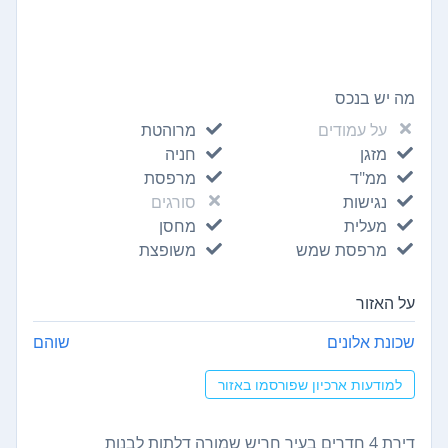
מה יש בנכס
על עמודים
מרוהטת
מזגן
חניה
ממ"ד
מרפסת
נגישות
סורגים
מעלית
מחסן
מרפסת שמש
משופצת
על האזור
שכונת אלונים
שוהם
למודעות ארכיון שפורסמו באזור
דירת 4 חדרים בעיר חריש שמורה דלתות לבנות