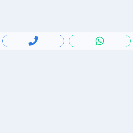
חיפושים פופולריים
ירידות מחירים
דירות להשכרה בתל אביב
סלולרי יד 2
מאזדה 3