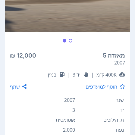
מאזדה 5
12,000 ₪
2007
400K ק"מ
|
יד 3
|
בנזין
הוסף למועדפים
שתף
שנה
2007
יד
3
ת. הילוכים
אוטומטית
נפח
2,000