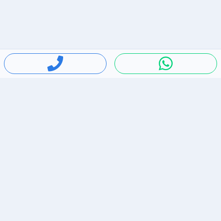
חיפושים פופולריים
ירידות מחירים
דירות להשכרה בתל אביב
סלולרי יד 2
מאזדה 3