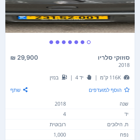
סוזוקי סלריו
29,900 ₪
2018
116K ק"מ
|
יד 4
|
בנזין
הוסף למועדפים
שתף
שנה
2018
יד
4
ת. הילוכים
רובוטית
נפח
1,000