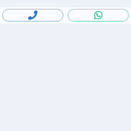
חיפושים פופולריים
ירידות מחירים
דירות להשכרה בתל אביב
סלולרי יד 2
מאזדה 3
ריהוט יד 2
אופניים יד 2