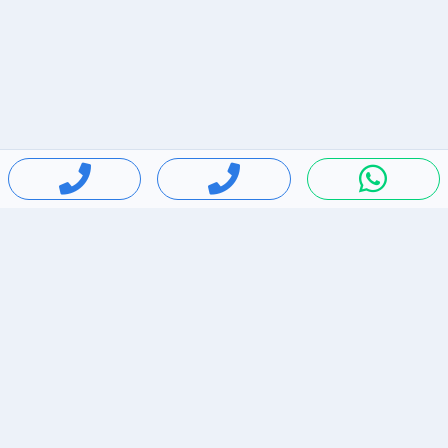
חיפושים פופולריים
ירידות מחירים
דירות להשכרה בתל אביב
סלולרי יד 2