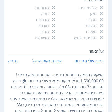
על עמודים
מרוהטת
מזגן
חניה
ממ"ד
מרפסת
נגישות
סורגים
מעלית
מחסן
מרפסת שמש
משופצת
על האזור
רחוב עולי הגרדום
שכונת נאות הרצל
נתניה
השקעה חכמה ביוספטל נתניה – הזדמנות שלא תחזור!
‏1,590,000.00 ‏₪ 📍 מיקום מנצח: עולי הגרדום. 🏠 דירה
מרווחת: 3 חדרים, כ-68 מ"ר, שמורה ומושכרת 🚪 פרויקט
פינוי-בינוי מתקדם: הדירה חתומה עם הערת אזהרה
לפרויקט פינוי-בינוי שנמצא בשלבים מתקדמים,האזור עובר
שדרוג משמעותי ביוזמת חברת אבישר מרחבים, כולל
הקמת בניינים חדשים. קומה: 2 מתוך 2 – פרטיות ושקט