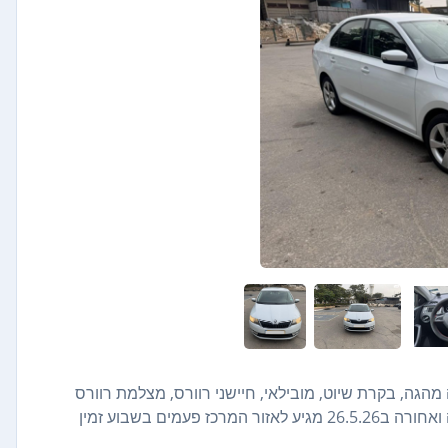
ליטה מלאה מהגה, בקרת שיוט, מובילאי, חיישני רוורס, מצלמת רוורס
חסכוני ביותר רכב במצב מצוין עבר החלפת של ברקסים קדימה ואחורה ב26.5.26 מגיע לאזור המרכז פעמים בשבוע זמין