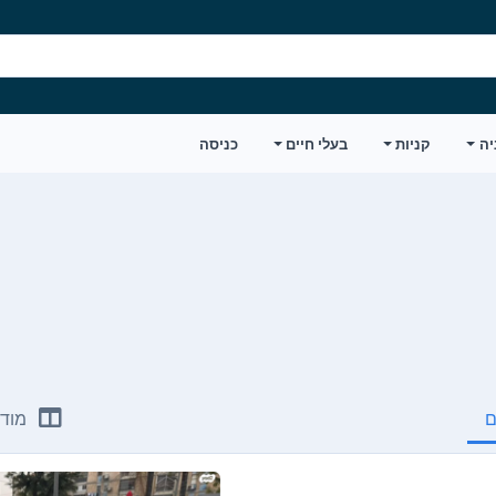
יה
קניות
בעלי חיים
כניסה
ם
מודע