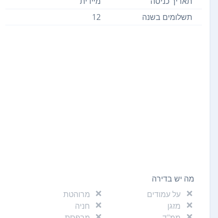
תאריך כניסה
מיידית
תשלומים בשנה
12
מה יש בדירה
על עמודים
מרוהטת
מזגן
חניה
ממ"ד
מרפסת