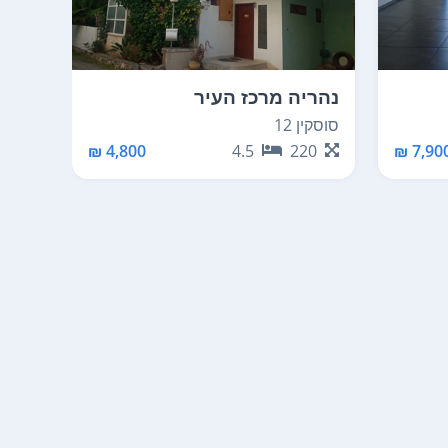
נהריה מרכז העיר
נתני
סוסקין 12
טרומפל
70
4,800 ₪
4.5
220
7,900 