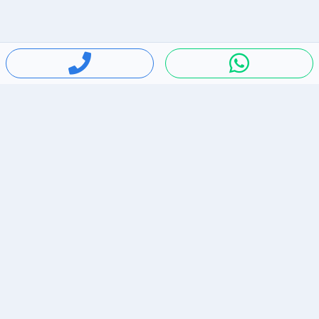
חיפושים פופולריים
ירידות מחירים
דירות להשכרה בתל אביב
סלולרי יד 2
מאזדה 3
ריהוט יד 2