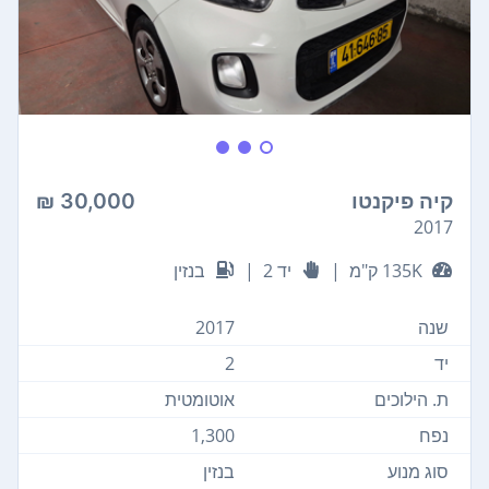
קיה פיקנטו
30,000 ₪
2017
135K ק"מ
|
יד 2
|
בנזין
שנה
2017
יד
2
ת. הילוכים
אוטומטית
נפח
1,300
סוג מנוע
בנזין