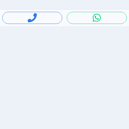
חיפושים פופולריים
ירידות מחירים
דירות להשכרה בתל אביב
סלולרי יד 2
מאזדה 3
ריהוט יד 2