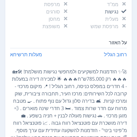
ממ"ד
מרפסת
נגישות
סורגים
מעלית
מחסן
מרפסת שמש
משופצת
על האזור
רחוב הגליל
מעלות תרשיחא
🚀✨ הזדמנות למשקיעים ולמחפשי נגישות מושלמת! 🛠️🏡
🔥🔥🔥 רק 785.000ש"ח🔥🔥🔥 🌟 למכירה דירה במעלות
- 4 חדרים במפלס כניסה, רחוב הגליל ! 📍 מיקום מרכזי -
קרובה לכל השירותים: מרכז העיר, תחבורה ציבורית, שוק
ומרכז קניות. 🛋 בדירה סלון גדול עם נוף פתוח . 🍳 מטבח
מרווח עם חדר שרות צמוד . 🛏 3 חדרי שינה מוארים . 💨
מזגן מרכזי . 🚗 נגישות מעולה לבנין + חניה בשפע . 💼
דירה מושכרת עם פוטנציאל רווח גבוה . 📈 פוטנציאל רווח
מ"פינוי בינוי" - הזדמנות להשקעה עתידית עם ערך מוסף.