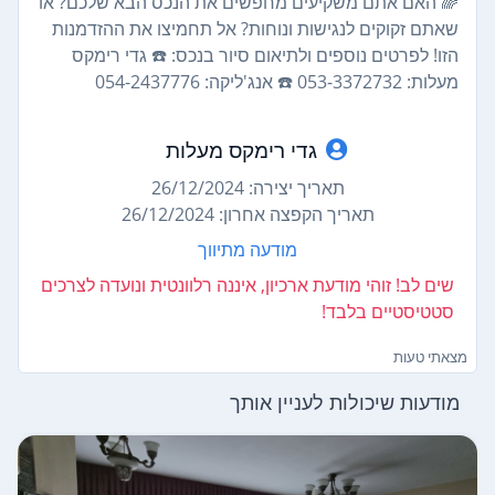
🌈 האם אתם משקיעים מחפשים את הנכס הבא שלכם? או
שאתם זקוקים לנגישות ונוחות? אל תחמיצו את ההזדמנות
הזו! לפרטים נוספים ולתיאום סיור בנכס: ☎️ גדי רימקס
מעלות: 053-3372732 ☎️ אנג'ליקה: 054-2437776
גדי רימקס מעלות
תאריך יצירה: 26/12/2024
תאריך הקפצה אחרון: 26/12/2024
מודעה מתיווך
שים לב! זוהי מודעת ארכיון, איננה רלוונטית ונועדה לצרכים
סטטיסטיים בלבד!
מצאתי טעות
מודעות שיכולות לעניין אותך