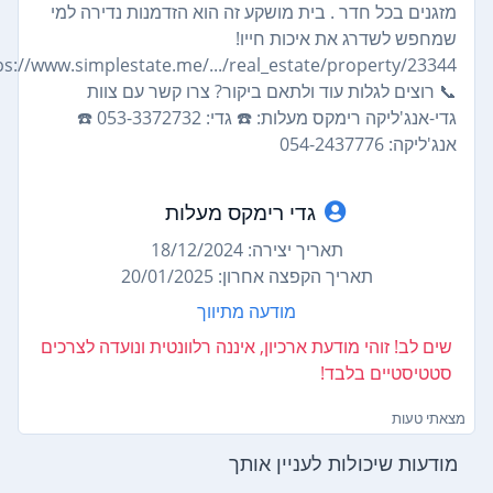
מזגנים בכל חדר . בית מושקע זה הוא הזדמנות נדירה למי
שמחפש לשדרג את איכות חייו!
https://www.simplestate.me/.../real_estate/property/23344
📞 רוצים לגלות עוד ולתאם ביקור? צרו קשר עם צוות
גדי-אנג'ליקה רימקס מעלות: ☎️ גדי: 053-3372732 ☎️
אנג'ליקה: 054-2437776
גדי רימקס מעלות
תאריך יצירה: 18/12/2024
תאריך הקפצה אחרון: 20/01/2025
מודעה מתיווך
שים לב! זוהי מודעת ארכיון, איננה רלוונטית ונועדה לצרכים
סטטיסטיים בלבד!
צאתי טעות
מודעות שיכולות לעניין אותך