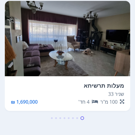
מעלות תרשיחא
מ
שניר 33
ה
100
מ"ר
4
חד'
1,690,000 ₪