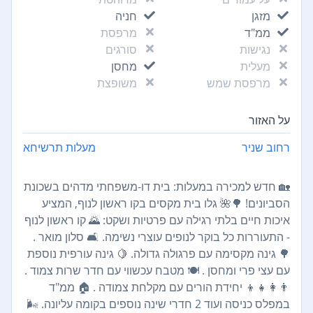
מזגן
חניה
ממ"ד
מרפסת
נגישות
סורגים
מעלית
מחסן
מרפסת שמש
משופצת
על האזור
רחוב שניר
מעלות תרשיחא
🏡 חדש למכירה במעלות: בית דו-משפחתי מדהים בשכונת
הסביונים! 🌳🌺 גלו בית מקסים בקו ראשון לנוף, המציע
איכות חיים בלתי רגילה עם פרטיות ושקט: 🌄 קו ראשון לנוף
- התעוררות כל בוקר לנופים עוצרי נשימה. 🛋 סלון מואר .
🌳 גינה מקסימה עם פרגולה גדולה. 🍋 גינה עורפית נוספת
עם עצי פרי ומחסן . 🍽 מטבח עכשווי עם חדר שרות צמוד .
👨‍👩‍👧‍👦 יחידת הורים עם מקלחת צמודה . 🏠 ממ"ד
במפלס כניסה ועוד 2 חדרי שינה נוספים בקומה עליונה. 🌬