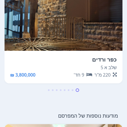
כפר ורדים
כ
שלב א 5
ז
220
מ"ר
9
חד'
3,800,000 ₪
מודעות נוספות של המפרסם