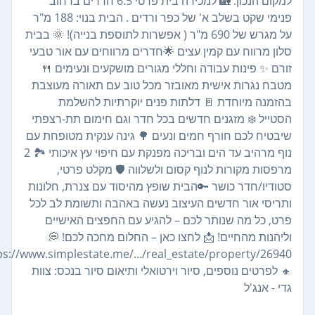
למקום הנכון: 🏡 למכירה בית פרטי 6.5 חדרים ברחוב
פנימי שקט בשלב א' של כפר ורדים . הבית בנוי: 188 מ"ר
על מגרש של 690 מ"ר ( אפשרות לתוספת בנייה)! 🌞 בבית
סלון מרווח עם קמין עצים 🌟חדרים מרווחים עם אור טבעי
זורם ✨ פינות עבודה וחללי מגורים מושקעים ונעימים 🍴
מטבח נגרות אישית מאובזר מכל טוב עם תאורה מעוצבת
בהזמנה מיוחדת 🚪 דלתות פנים יוקרתיות להשלמת
הסטייל ❄️ מזגנים חדשים בכל חדר וגם חימום תת-רצפתי
שיבטיח לכם חורף חמים ונעים 🌳 גינה ענקית מטופחת עם
נוף מרהיב עד הים ובריכה מפנקת עם חיפוי עץ איכותי 🏞️ 2
מרפסות מקורות לנוף קסום ולשלווה 🛡️ מקלט פרטי,
סטודיו/חדר כושר 🔑הבית שופץ מהיסוד עם צנרת, חלונות
ותריסי אור חדשים העיצוב נעשה באהבה ותשומת לב לכל
פרט, כל מה שנותר לכם – להגיע עם החפצים האישיים
וליהנות מהחיים! 📩 לחצו כאן – החלום מחכה לכם! 💭
https://www.simplestate.me/.../real_estate/property/26940
🔸 לפרטים נוספים, סיור וירטואלי ותיאום סיור בנכס: צוות
גדי - אנג'ל