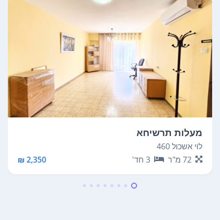
מעלות תרשיחא
מ
לוי אשכול 460
י
72
מ"ר
3
חד'
2,350 ₪