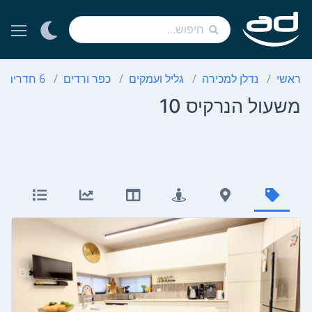
שי
נדלן למכירה
גליל ועמקים
כפר ורדים
6 חדרים
מש
עול הנרקיס 10