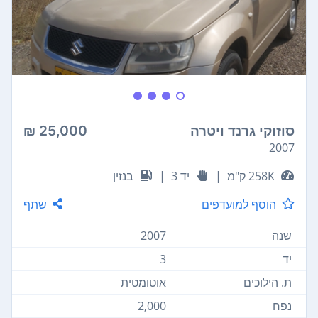
סוזוקי גרנד ויטרה
25,000 ₪
2007
258K ק"מ
|
יד 3
|
בנזין
הוסף למועדפים
שתף
שנה
2007
יד
3
ת. הילוכים
אוטומטית
נפח
2,000