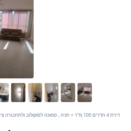
דירת 4 חדרים 100 מ"ר + חניה , סמוכה לסוקולוב ולתחבורה ציבורית, משופצת, ברחוב שקט , למשפחה גדולה.