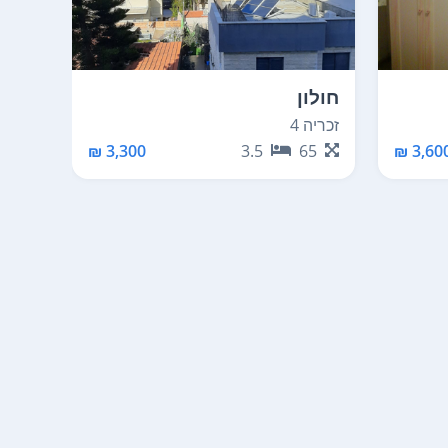
חולון
חולון
זכריה 4
אילת 70
70
3,300 ₪
3.5
65
3,600 